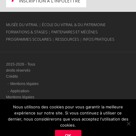
INSCRIPTION À L'INFOLETTRE
MUSÉE DU VITRAIL
ÉCOLE DU VITRAIL & DU PATRIMOINE
FORMATIONS & STAGES
PARTENAIRES ET MÉCÈNES
PROGRAMMES SCOLAIRES
RESSOURCES
INFOS PRATIQUES
2015-2026 - Tous
droits réservés
Crédits
Mentions légales
Application-
Mentions légales
Plan du site
Nous utilisons des cookies pour vous garantir la meilleure
Contact & Accès
expérience sur notre site. Si vous continuez à utiliser ce
dernier, nous considérerons que vous acceptez l'utilisation des
Politique de
cookies.
confidentialité
OK