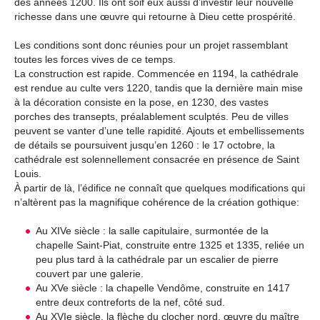
des années 1200. Ils ont soif eux aussi d’investir leur nouvelle
richesse dans une œuvre qui retourne à Dieu cette prospérité.
Les conditions sont donc réunies pour un projet rassemblant
toutes les forces vives de ce temps.
La construction est rapide. Commencée en 1194, la cathédrale
est rendue au culte vers 1220, tandis que la dernière main mise
à la décoration consiste en la pose, en 1230, des vastes
porches des transepts, préalablement sculptés. Peu de villes
peuvent se vanter d’une telle rapidité. Ajouts et embellissements
de détails se poursuivent jusqu’en 1260 : le 17 octobre, la
cathédrale est solennellement consacrée en présence de Saint
Louis.
À partir de là, l’édifice ne connaît que quelques modifications qui
n’altèrent pas la magnifique cohérence de la création gothique:
Au XIVe siècle : la salle capitulaire, surmontée de la
chapelle Saint-Piat, construite entre 1325 et 1335, reliée un
peu plus tard à la cathédrale par un escalier de pierre
couvert par une galerie.
Au XVe siècle : la chapelle Vendôme, construite en 1417
entre deux contreforts de la nef, côté sud.
Au XVIe siècle, la flèche du clocher nord, œuvre du maître