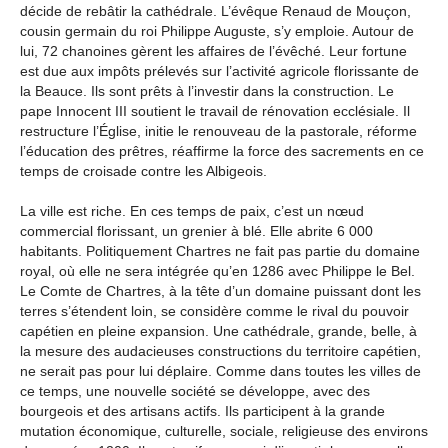
décide de rebâtir la cathédrale. L’évêque Renaud de Mouçon,
cousin germain du roi Philippe Auguste, s’y emploie. Autour de
lui, 72 chanoines gèrent les affaires de l’évêché. Leur fortune
est due aux impôts prélevés sur l’activité agricole florissante de
la Beauce. Ils sont prêts à l’investir dans la construction. Le
pape Innocent III soutient le travail de rénovation ecclésiale. Il
restructure l’Église, initie le renouveau de la pastorale, réforme
l’éducation des prêtres, réaffirme la force des sacrements en ce
temps de croisade contre les Albigeois.
La ville est riche. En ces temps de paix, c’est un nœud
commercial florissant, un grenier à blé. Elle abrite 6 000
habitants. Politiquement Chartres ne fait pas partie du domaine
royal, où elle ne sera intégrée qu’en 1286 avec Philippe le Bel.
Le Comte de Chartres, à la tête d’un domaine puissant dont les
terres s’étendent loin, se considère comme le rival du pouvoir
capétien en pleine expansion. Une cathédrale, grande, belle, à
la mesure des audacieuses constructions du territoire capétien,
ne serait pas pour lui déplaire. Comme dans toutes les villes de
ce temps, une nouvelle société se développe, avec des
bourgeois et des artisans actifs. Ils participent à la grande
mutation économique, culturelle, sociale, religieuse des environs