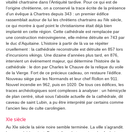
vitalité chartraine dans l’Antiquité tardive. Pour ce qui est de
l’origine chrétienne, on a conservé la trace écrite de la présence
d’un évêque à Chartres depuis 343 : un premier édifice
rassemblait autour de lui les chrétiens chartrains au IVe siècle,
ce qui montre à quel point le christianisme était déjà bien
implanté en cette région. Cette cathédrale est remplacée par
une construction mérovingienne, elle-même détruite en 743 par
le duc d’Aquitaine. L’histoire à partir de là va se répéter
cruellement : la cathédrale reconstruite est détruite en 857 lors
d’incursions vikings. Une dizaine d’années plus tard, en 876,
intervient un événement majeur, qui détermine l’histoire de la
cathédrale : le don par Charles le Chauve de la relique du voile
de la Vierge. Fort de ce précieux cadeau, on restaure l’édifice.
Nouveau siège par les Normands et leur chef Rollon en 911.
Nouvel incendie en 962, puis en 1020. De tous ces édifices, les
traces archéologiques sont complexes à analyser : un hémicycle
de plan centré, situé sous l’abside actuelle de la cathédrale, dit
caveau de saint Lubin, a pu être interprété par certains comme
l’ancien lieu de culte carolingien.
XIe siècle
Au XIe siècle la série noire semble terminée. La ville s’agrandit.