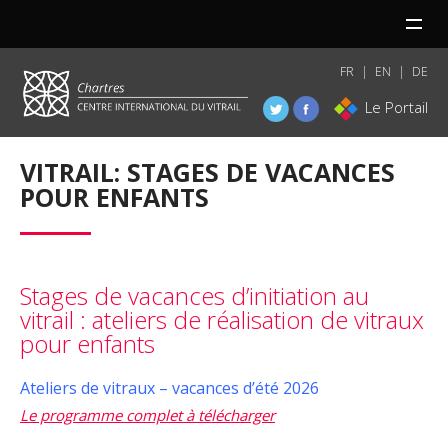
MENU
FR
EN
DE
Le Portail
VITRAIL: STAGES DE VACANCES
POUR ENFANTS
Stages de vacances d’initiation au
vitrail : ateliers de réalisation de vitraux
pour enfants
Ateliers de vitraux – vacances d’été 2026
Le programme complet à télécharger