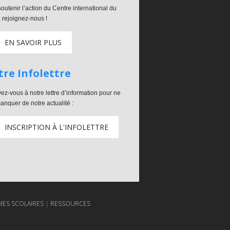
outenir l’action du Centre international du
l, rejoignez-nous !
EN SAVOIR PLUS
re Infolettre
vez-vous à notre lettre d’information pour ne
anquer de notre actualité :
INSCRIPTION À L'INFOLETTRE
ES SCOLAIRES
RESSOURCES