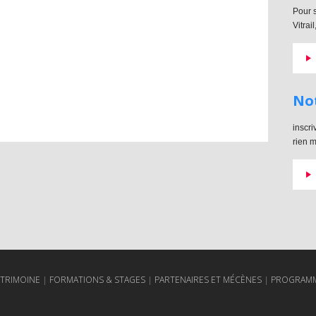
Pour s
Vitrai
Not
inscri
rien m
ATRIMOINE
FORMATIONS & STAGES
PARTENAIRES ET MÉCÈNES
PROGRAMM