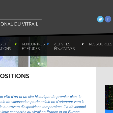
S ET
RENCONTRES
ACTIVITÉS
RESSOURCES
TIONS
ET ÉTUDES
ÉDUCATIVES
POSITIONS
 ville d’art et un site historique de premier plan, le
ale de valorisation patrimoniale en s’orientant vers la
ain au travers d’expositions temporaires. Il a développé
s lieux consacrés au vitrail en France et en Europe,