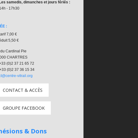
Les samedis, dimanches et jours fériés :
14h - 17h30
ÉE :
tarif 7,00 €
réduit 5,50 €
 du Cardinal Pie
28000 CHARTRES
33 (0)2 37 21 65 72
+33 (0)2 37 36 15 34
t@centre-vitrail.org
CONTACT & ACCÈS
GROUPE FACEBOOK
hésions & Dons