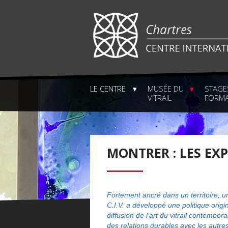
LE CENTRE
MUSÉE DU
STAGE
VITRAIL
FORMA
MONTRER : LES EX
Fortement ancré dans un territoire, une
C.I.V. a développé une politique origin
diffusion de l’art du vitrail contempor
des relations durables avec les autre