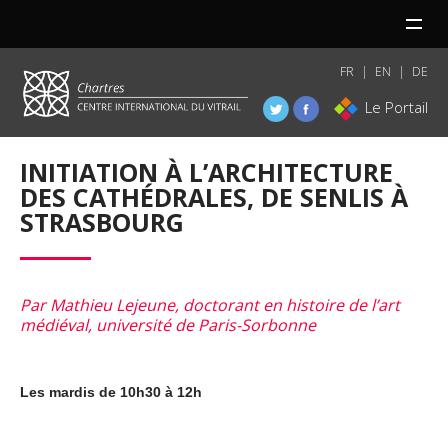
MENU
FR
EN
DE
Le Portail
INITIATION À L’ARCHITECTURE
DES CATHÉDRALES, DE SENLIS À
STRASBOURG
Par Mathieu Lejeune, doctorant en histoire de l’art
médiéval, université de Paris-Sorbonne
Les mardis de 10h30 à 12h